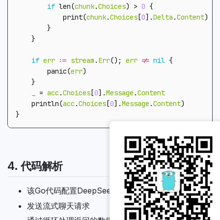
if
len
(
chunk
.
Choices
)
>
0
{
print
(
chunk
.
Choices
[
0
].
Delta
.
Content
)
}
}
if
err
:=
stream
.
Err
();
err
!=
nil
{
panic
(
err
)
}
_
=
acc
.
Choices
[
0
].
Message
.
Content
println
(
acc
.
Choices
[
0
].
Message
.
Content
)
}
4. 代码解析
该Go代码配置DeepSeek API客户端
发送流式聊天请求