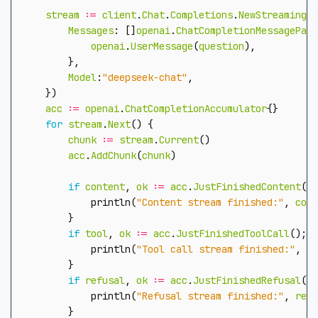
stream
:=
client
.
Chat
.
Completions
.
NewStreaming
(
c
Messages
:
[]
openai
.
ChatCompletionMessagePara
openai
.
UserMessage
(
question
),
},
Model
:
"deepseek-chat"
,
})
acc
:=
openai
.
ChatCompletionAccumulator
{}
for
stream
.
Next
()
{
chunk
:=
stream
.
Current
()
acc
.
AddChunk
(
chunk
)
if
content
,
ok
:=
acc
.
JustFinishedContent
();
println
(
"Content stream finished:"
,
cont
}
if
tool
,
ok
:=
acc
.
JustFinishedToolCall
();
o
println
(
"Tool call stream finished:"
,
to
}
if
refusal
,
ok
:=
acc
.
JustFinishedRefusal
();
println
(
"Refusal stream finished:"
,
refu
}