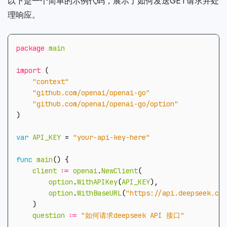
以下是一个简单的示例代码，展示了如何发送GET请求并处
理响应。
package
main
import
(
"context"
"github.com/openai/openai-go"
"github.com/openai/openai-go/option"
)
var
API_KEY
=
"your-api-key-here"
func
main
()
{
client
:=
openai
.
NewClient
(
option
.
WithAPIKey
(
API_KEY
),
option
.
WithBaseURL
(
"https://api.deepseek.com
)
question
:=
"如何请求deepseek API 接口"