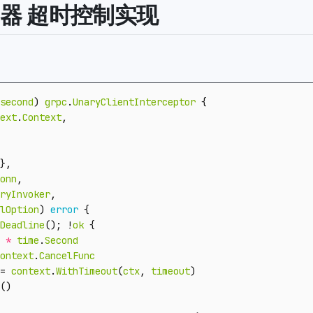
器 超时控制实现
second
)
grpc
.
UnaryClientInterceptor
{
ext
.
Context
,
},
onn
,
ryInvoker
,
lOption
)
error
{
Deadline
();
!
ok
{
*
time
.
Second
ontext
.
CancelFunc
=
context
.
WithTimeout
(
ctx
,
timeout
)
()