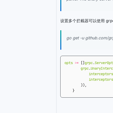
设置多个拦截器可以使用 grpc-eco
go get -u github.com/g
opts
:=
[]
grpc
.
ServerOpt
grpc
.
UnaryInterc
interceptors
interceptors
)),
}