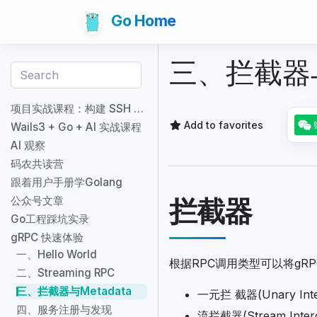
Go Home
三、拦截器与
项目实战课程：构建 SSH TUI 个人简历应用
Add to favorites
Wails3 + Go + AI 实战课程
AI 观察
码农共读营
跟着用户手册学Golang
拦截器
公众号文章
Go工程踩坑实录
gRPC 快速体验
一、Hello World
根据RPC调用类型可以将gR
二、Streaming RPC
三、拦截器与Metadata
一元拦 截器(Unary In
四、服务注册与发现
流拦截器(Stream Int