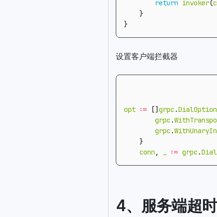
return
invoker
(
c
}
}
设置客户端拦截器
opt
:=
[]
grpc
.
DialOption
grpc
.
WithTranspo
grpc
.
WithUnaryIn
}
conn
,
_
:=
grpc
.
Dial
4、服务端超