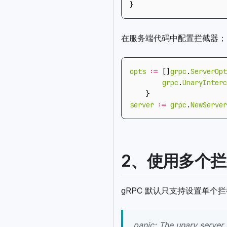
}
在服务端代码中配置拦截器；
opts
:=
[]
grpc
.
ServerOpt
grpc
.
UnaryInterc
}
server
:=
grpc
.
NewServer
2、使用多个
gRPC 默认只支持设置单个拦
panic: The unary server 