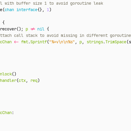
e
(
chan
interface
{},
1
)
{
recover
();
p
!=
nil
{
cChan
<-
fmt
.
Sprintf
(
"%+v\n\n%s"
,
p
,
strings
.
TrimSpace
(
s
nlock
()
handler
(
ctx
,
req
)
cChan
: