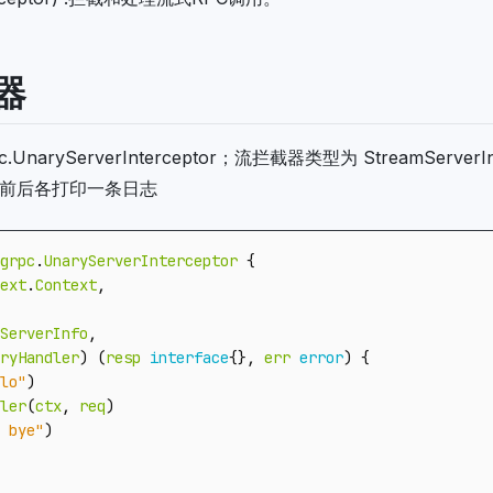
器
aryServerInterceptor；流拦截器类型为 StreamServerI
前后各打印一条日志
grpc
.
UnaryServerInterceptor
{
ext
.
Context
,
ServerInfo
,
ryHandler
)
(
resp
interface
{},
err
error
)
{
lo"
)
ler
(
ctx
,
req
)
 bye"
)