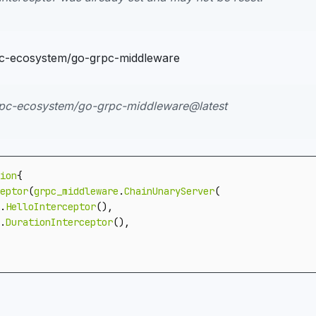
system/go-grpc-middleware
rpc-ecosystem/go-grpc-middleware@latest
ion
{
eptor
(
grpc_middleware
.
ChainUnaryServer
(
.
HelloInterceptor
(),
.
DurationInterceptor
(),