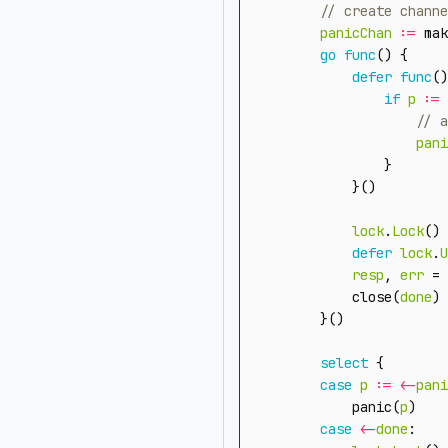
panicChan
:=
mak
go
func
()
{
defer
func
()
if
p
:=
pani
}
}()
lock
.
Lock
()
defer
lock
.
U
resp
,
err
=
close
(
done
)
}()
select
{
case
p
:=
<-
pani
panic
(
p
)
case
<-
done
: