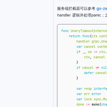
服务端拦截器可以参考
go-z
handler 逻辑并处理panic；之
func
UnaryTimeoutInterce
return
func
(
ctx
cont
handler
grpc
.
Una
var
cancel
conte
if
_
,
ok
:=
ctx
.
ctx
,
cancel
}
if
cancel
!=
nil
defer
cancel
}
var
resp
interfa
var
err
error
var
lock
sync
.
Mu
done
:=
make
(
cha