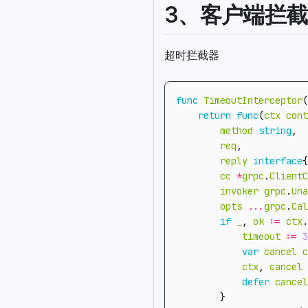
3、客户端拦截
超时拦截器
func
TimeoutInterceptor
(
return
func
(
ctx
cont
method
string
,
req
,
reply
interface
{
cc
*
grpc
.
ClientC
invoker
grpc
.
Una
opts
...
grpc
.
Cal
if
_
,
ok
:=
ctx
.
timeout
:=
3
var
cancel
c
ctx
,
cancel
defer
cancel
}