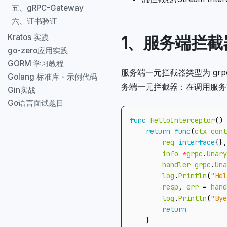
五、gRPC-Gateway
六、证书验证
Kratos 实践
1、服务端拦截
go-zero应用实践
GORM 学习教程
服务端一元拦截器类型为 grpc.Un
Golang 标准库 - 示例代码
务端一元拦截器：在调用服务
Gin实战
Go语言面试题目
func
HelloInterceptor
()
return
func
(
ctx
cont
req
interface
{},
info
*
grpc
.
Unary
handler
grpc
.
Una
log
.
Println
(
"Hel
resp
,
err
=
hand
log
.
Println
(
"Bye
return
}