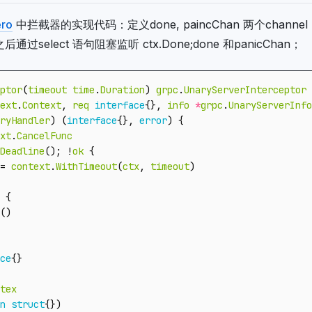
ero
中拦截器的实现代码：定义done, paincChan 两个channel
后通过select 语句阻塞监听 ctx.Done;done 和panicChan；
ptor
(
timeout
time
.
Duration
)
grpc
.
UnaryServerInterceptor
ext
.
Context
,
req
interface
{},
info
*
grpc
.
UnaryServerInfo
ryHandler
)
(
interface
{},
error
)
{
xt
.
CancelFunc
Deadline
();
!
ok
{
=
context
.
WithTimeout
(
ctx
,
timeout
)
{
()
ce
{}
tex
n
struct
{})