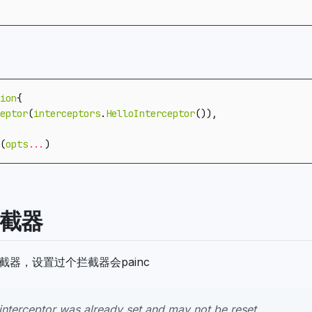
ion
{
eptor
(
interceptors
.
HelloInterceptor
()),
(
opts
...
)
拦截器
截器，设置过个拦截器会painc
interceptor was already set and may not be reset.