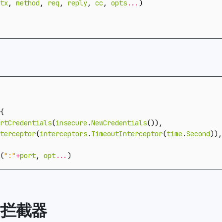
tx
,
method
,
req
,
reply
,
cc
,
opts
...
)
{
rtCredentials
(
insecure
.
NewCredentials
()),
terceptor
(
interceptors
.
TimeoutInterceptor
(
time
.
Second
)),
(
":"
+
port
,
opt
...
)
时拦截器