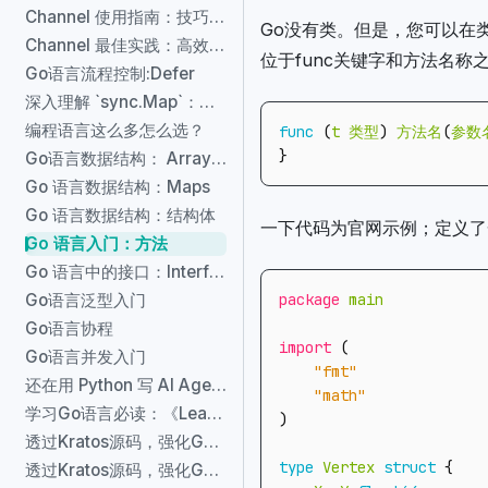
Channel 使用指南：技巧、示例与常见错误
Go没有类。但是，您可以在
Channel 最佳实践：高效、安全与可维护的并发编程
位于func关键字和方法名称
Go语言流程控制:Defer
深入理解 `sync.Map`：使用技巧、示例与实现机制
编程语言这么多怎么选？
func
(
t
类型
)
方法名
(
参数
}
Go语言数据结构： Array 和Slice
Go 语言数据结构：Maps
Go 语言数据结构：结构体
一下代码为官网示例；定义了一个
Go 语言入门：方法
Go 语言中的接口：Interface
package
main
Go语言泛型入门
Go语言协程
import
(
Go语言并发入门
"fmt"
还在用 Python 写 AI Agent？字节刚开源的 Eino 让 Go 程序员有了瑞士军刀
"math"
学习Go语言必读：《Learning Go》第二版，带你写出地道的Go代码！
)
透过Kratos源码，强化Go语言学习（一）_工程项目结构
type
Vertex
struct
{
透过Kratos源码，强化Go语言学习（三）_并发启动 & 优雅关闭