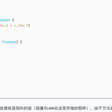
oat64
{
*
v
.
X
+
v
.
Y
*
v
.
Y
)
float64
)
{
改接收器指向的值（就像Scale在这里所做的那样）。由于方