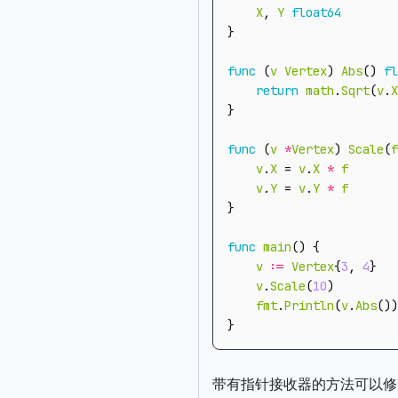
X
,
Y
float64
}
func
(
v
Vertex
)
Abs
()
fl
return
math
.
Sqrt
(
v
.
X
}
func
(
v
*
Vertex
)
Scale
(
f
v
.
X
=
v
.
X
*
f
v
.
Y
=
v
.
Y
*
f
}
func
main
()
{
v
:=
Vertex
{
3
,
4
}
v
.
Scale
(
10
)
fmt
.
Println
(
v
.
Abs
())
}
带有指针接收器的方法可以修