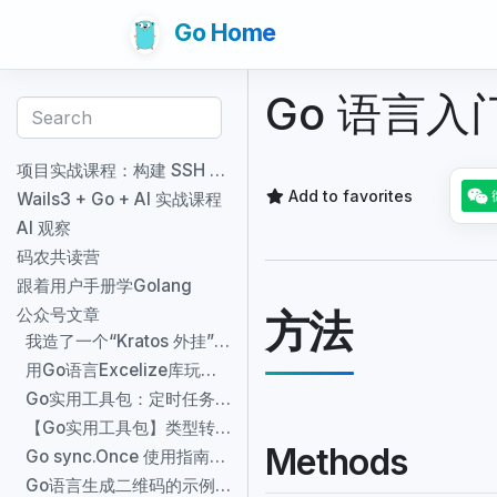
Go Home
Go 语言入
项目实战课程：构建 SSH TUI 个人简历应用
Add to favorites
Wails3 + Go + AI 实战课程
AI 观察
码农共读营
跟着用户手册学Golang
方法
公众号文章
我造了一个“Kratos 外挂”：让 AI 帮你写符合规范的微服务代码
用Go语言Excelize库玩转Excel
Go实用工具包：定时任务管理神器 `robfig/cron`
【Go实用工具包】类型转换神器🚀
Methods
Go sync.Once 使用指南：单次初始化的最佳实践
Go语言生成二维码的示例🚀