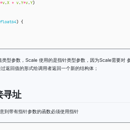
*
v
.
X
+
v
.
Y
*
v
.
Y
)
float64
)
{
值类型参数，Scale 使用的是指针类型参数，因为Scale需要
需要通过返回值的形式给调用者返回一个新的结构体；
接寻址
意到带有指针参数的函数必须使用指针