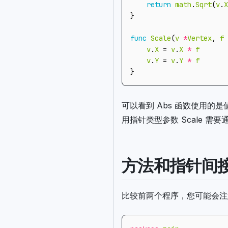
return
math
.
Sqrt
(
v
.
X
}
func
Scale
(
v
*
Vertex
,
f
v
.
X
=
v
.
X
*
f
v
.
Y
=
v
.
Y
*
f
}
可以看到 Abs 函数使用的是
用指针类型参数 Scale 
方法和指针间
比较前两个程序，您可能会注