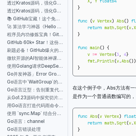
X
,
Y
float64
透过Kratos源码，强化Go语言学习（二）_函数式选项配置
}
透过Kratos源码，强化Go语言学习（四）：Config分层抽象与并发安全设计
📚 GitHub宝藏！这个免费Go语言书单库，让学习效率提升300%
func
(
v
Vertex
)
Abs
()
fl
🚀 算法学习神器《Hello 算法》深度推荐
return
math
.
Sqrt
(
v
.
X
}
程序员内功修炼宝典！GitHub爆火的CS-Base项目，从底层打通你的任督二脉
GitHub 60k+ Star！这份Go语言神级资源库，程序员省时利器
func
main
()
{
刷题必备！GitHub爆火的LeetCode开源题解库
v
:=
Vertex
{
3
,
4
}
微软开源的AI智能体神课！10天零基础逆袭，GitHub狂揽33k星！
fmt
.
Println
(
v
.
Abs
())
使用Golang请求DeepSeek API接口的完整指南
}
Go并发神器」Error Group用法全解析！三步搞定协程错误管理🚀
Go语言中`WaitGroup`的介绍和使用示例
在这个例子中，Abs方法有一
Go语言泛型：告别重复代码，解锁高效开发新姿势
是作为一个普通函数编写的，
从Go1.23源码中探究切片扩容到逻辑
用Go语言打造代码雨命令行工具
使用 `sync.Map` 结合分片技术进行优化
func
Abs
(
v
Vertex
)
float
Go语言：channel
return
math
.
Sqrt
(
v
.
X
Go语言错误处理
}