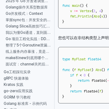
2025 年 Go 开发者调查报告
func
main
()
{
Golang操作关系型数据库
v
:=
Vertex
{
3
,
4
}
Go并发模式：Context
fmt
.
Println
(
Abs
(
v
))
掌握sync包：并发安全的Go语言秘籍
}
Golang Slice高效技巧汇总：新手必读！
我以为懂Go通道，直到面试官追问了第3层
您也可以在非结构类型上声明
Go 项目工程化实战：DDD vs Clean Architecture，到底选哪个？
整理了5个Goroutine泄漏的Code Review检查点
线上服务内存暴涨，竟是Goroutine泄漏：3个排查命令救了我
make和new到底用哪个？我用Benchmark测了100万次
type
MyFloat
float64
面试官：channel关闭后还能读吗？我答完直接挂了
func
(
f
MyFloat
)
Abs
()
f
Go工程踩坑实录
if
f
<
0
{
gRPC 快速体验
return
float64
(
-
Kratos 实践
}
go-zero应用实践
return
float64
(
f
)
}
GORM 学习教程
Golang 标准库 - 示例代码