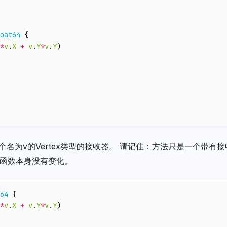
oat64
{
*
v
.
X
+
v
.
Y
*
v
.
Y
)
个名为v的Vertex类型的接收器。 请记住：方法只是一个带有
函数本身没有变化。
64
{
*
v
.
X
+
v
.
Y
*
v
.
Y
)