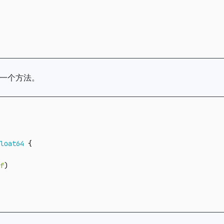
一个方法。
loat64
{
f
)