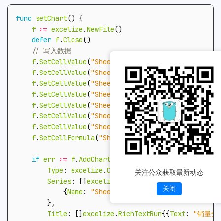
func
setChart
()
{
f
:=
excelize
.
NewFile
()
defer
f
.
Close
()
f
.
SetCellValue
(
"Sheet1"
,
"A1"
,
"产品名称"
)
f
.
SetCellValue
(
"Sheet1"
,
"B1"
,
"销量"
)
f
.
SetCellValue
(
"Sheet1"
,
"A2"
,
"咖啡机"
)
f
.
SetCellValue
(
"Sheet1"
,
"B2"
,
1500
)
f
.
SetCellValue
(
"Sheet1"
,
"A3"
,
"打印机"
)
f
.
SetCellValue
(
"Sheet1"
,
"B3"
,
5900
)
f
.
SetCellValue
(
"Sheet1"
,
"A4"
,
"总计"
)
f
.
SetCellFormula
(
"Sheet1"
,
"B4"
,
"SUM(B2:B3)"
)
if
err
:=
f
.
AddChart
(
"Sheet1"
,
"D1"
,
&
excelize
.
C
Type
:
excelize
.
Col
,
关注公众获取最新动态
Series
:
[]
excelize
.
ChartSeries
{
关闭
{
Name
:
"Sheet1!$A$2"
,
Categories
:
"Sheet
},
Title
:
[]
excelize
.
RichTextRun
{{
Text
:
"销量分