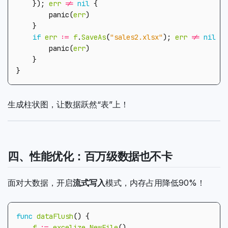
});
err
!=
nil
{
panic
(
err
)
}
if
err
:=
f
.
SaveAs
(
"sales2.xlsx"
);
err
!=
nil
{
panic
(
err
)
}
}
生成柱状图，让数据跃然“表”上！
四、性能优化：百万级数据也不卡
面对大数据，开启
流式写入
模式，内存占用降低90%！
func
dataFlush
()
{
f
:=
excelize
.
NewFile
()