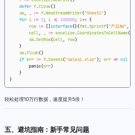
defer
f
.
Close
()
sw
,
_
:=
f
.
NewStreamWriter
(
"Sheet1"
)
for
i
:=
1
;
i
<=
100000
;
i
++
{
row
:=
[]
interface
{}{
fmt
.
Sprintf
(
"产品%d"
,
i
cell
,
_
:=
excelize
.
CoordinatesToCellName
(
1
,
sw
.
SetRow
(
cell
,
row
)
}
sw
.
Flush
()
if
err
:=
f
.
SaveAs
(
"sales1.xlsx"
);
err
!=
nil
{
panic
(
err
)
}
}
轻松处理10万行数据，速度提升5倍！
五、避坑指南：新手常见问题