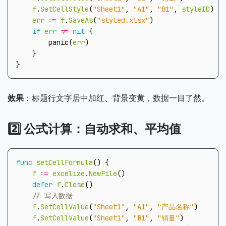
f
.
SetCellStyle
(
"Sheet1"
,
"A1"
,
"B1"
,
styleID
)
err
:=
f
.
SaveAs
(
"styled.xlsx"
)
if
err
!=
nil
{
panic
(
err
)
}
}
效果
：标题行文字居中加红、背景变黄，数据一目了然。
2️⃣ 公式计算：自动求和、平均值
func
setCellFormula
()
{
f
:=
excelize
.
NewFile
()
defer
f
.
Close
()
f
.
SetCellValue
(
"Sheet1"
,
"A1"
,
"产品名称"
)
f
.
SetCellValue
(
"Sheet1"
,
"B1"
,
"销量"
)