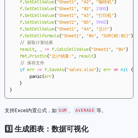
f
.
SetCellValue
(
"Sheet1"
,
"A2"
,
"咖啡机"
)
f
.
SetCellValue
(
"Sheet1"
,
"B2"
,
1500
)
f
.
SetCellValue
(
"Sheet1"
,
"A3"
,
"打印机"
)
f
.
SetCellValue
(
"Sheet1"
,
"B3"
,
5900
)
f
.
SetCellValue
(
"Sheet1"
,
"A4"
,
"总计"
)
f
.
SetCellFormula
(
"Sheet1"
,
"B4"
,
"SUM(B2:B3)"
)
result
,
_
:=
f
.
CalcCellValue
(
"Sheet1"
,
"B4"
)
fmt
.
Println
(
"总计销量:"
,
result
)
if
err
:=
f
.
SaveAs
(
"sales.xlsx"
);
err
!=
nil
{
panic
(
err
)
}
}
支持Excel内置公式，如
、
等。
SUM
AVERAGE
3️⃣ 生成图表：数据可视化