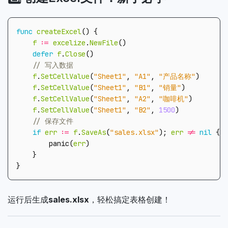
func
createExcel
()
{
f
:=
excelize
.
NewFile
()
defer
f
.
Close
()
f
.
SetCellValue
(
"Sheet1"
,
"A1"
,
"产品名称"
)
f
.
SetCellValue
(
"Sheet1"
,
"B1"
,
"销量"
)
f
.
SetCellValue
(
"Sheet1"
,
"A2"
,
"咖啡机"
)
f
.
SetCellValue
(
"Sheet1"
,
"B2"
,
1500
)
if
err
:=
f
.
SaveAs
(
"sales.xlsx"
);
err
!=
nil
{
panic
(
err
)
}
}
运行后生成
sales.xlsx
，轻松搞定表格创建！