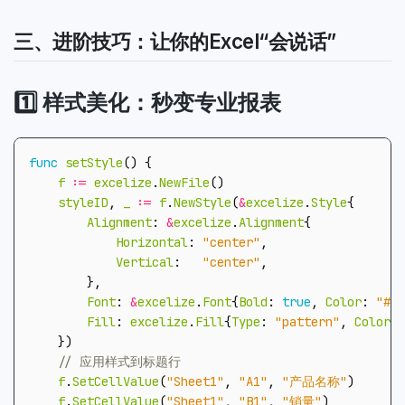
三、进阶技巧：让你的Excel“会说话”
1️⃣ 样式美化：秒变专业报表
func
setStyle
()
{
f
:=
excelize
.
NewFile
()
styleID
,
_
:=
f
.
NewStyle
(
&
excelize
.
Style
{
Alignment
:
&
excelize
.
Alignment
{
Horizontal
:
"center"
,
Vertical
:
"center"
,
},
Font
:
&
excelize
.
Font
{
Bold
:
true
,
Color
:
"#FF
Fill
:
excelize
.
Fill
{
Type
:
"pattern"
,
Color
:
})
f
.
SetCellValue
(
"Sheet1"
,
"A1"
,
"产品名称"
)
f
.
SetCellValue
(
"Sheet1"
,
"B1"
,
"销量"
)